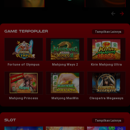
Game Terpopuler
Tampilkan Lainnya
Fortune of Olympus
Mahjong Ways 2
Kirin Mahjong Ultra
Mahjong Princess
Mahjong MaxWin
Cleopatra Megaways
Slot
Tampilkan Lainnya